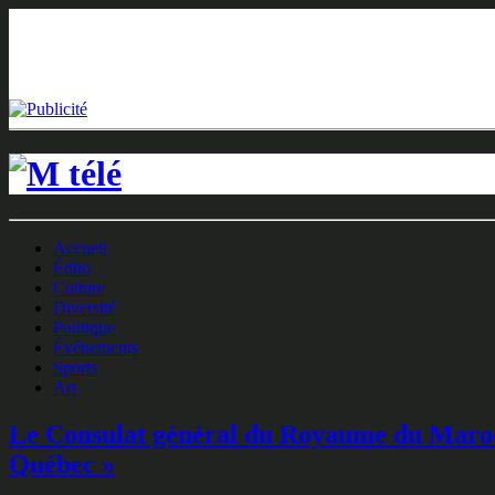
Accueil
Édito
Culture
Diversité
Politique
Événements
Sports
Art
Le Consulat général du Royaume du Maroc
Québec »